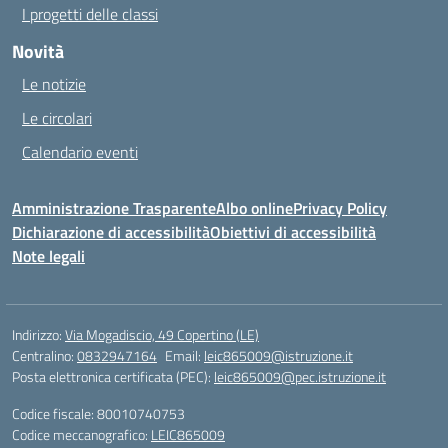
I progetti delle classi
Novità
Le notizie
Le circolari
Calendario eventi
Amministrazione Trasparente
Albo online
Privacy Policy
Dichiarazione di accessibilità
Obiettivi di accessibilità
Note legali
Indirizzo:
Via Mogadiscio, 49 Copertino (LE)
Centralino:
0832947164
Email:
leic865009@istruzione.it
Posta elettronica certificata (PEC):
leic865009@pec.istruzione.it
Codice fiscale: 80010740753
Codice meccanografico:
LEIC865009