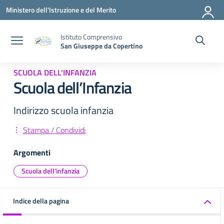
Vai ai contenuti
Vai al menu di navigazione
Vai al footer
Ministero dell'Istruzione e del Merito
Istituto Comprensivo
San Giuseppe da Copertino
SCUOLA DELL'INFANZIA
Scuola dell’Infanzia
Indirizzo scuola infanzia
Stampa / Condividi
Argomenti
Scuola dell'infanzia
Indice della pagina