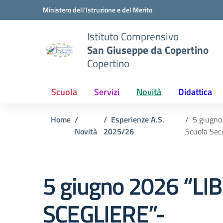
Vai ai contenuti
Vai al menu di navigazione
Vai al footer
Ministero dell'Istruzione e del Merito
Istituto Comprensivo
San Giuseppe da Copertino
Copertino
Scuola
Servizi
Novità
Didattica
Home
Esperienze A.S.
5 giugno
Novità
2025/26
Scuola Seco
5 giugno 2026 “LIB
SCEGLIERE”-