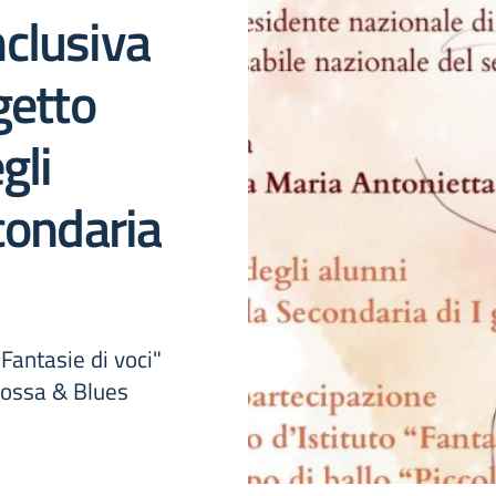
clusiva
getto
gli
condaria
"Fantasie di voci"
 Bossa & Blues