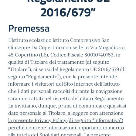
2016/679”
Premessa
L’Istituto scolastico Istituto Comprensivo San
Giuseppe Da Copertino con sede in Via Mogadiscio,
45 Copertino (LE), Codice Fiscale 80010740753, in
qualità di Titolare del trattamento (di seguito
“Titolare”), ai sensi del Regolamento UE 2016/679 (di
seguito “Regolamento”), con la presente intende
informare i visitatori del Sito internet dell’Istituto
che i dati personali raccolti durante la navigazione
saranno trattati nel rispetto del citato Regolamento.
La invitiamo, dunque, prima di comunicare qualsiasi
dato personale al Titolare, a leggere con attenzione
la presente Privacy Policy (di seguito “Informativa”)
perché contiene informazioni importanti in merito
alla tutela dei Suoi dati personali.
La presente