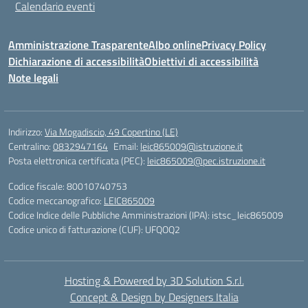
Calendario eventi
Amministrazione Trasparente
Albo online
Privacy Policy
Dichiarazione di accessibilità
Obiettivi di accessibilità
Note legali
Indirizzo:
Via Mogadiscio, 49 Copertino (LE)
Centralino:
0832947164
Email:
leic865009@istruzione.it
Posta elettronica certificata (PEC):
leic865009@pec.istruzione.it
Codice fiscale: 80010740753
Codice meccanografico:
LEIC865009
Codice Indice delle Pubbliche Amministrazioni (IPA): istsc_leic865009
Codice unico di fatturazione (CUF): UFQOQ2
Hosting & Powered by 3D Solution S.r.l.
Concept & Design by Designers Italia