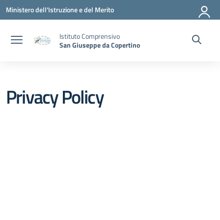
Vai ai contenuti
Vai al menu di navigazione
Vai al footer
Ministero dell'Istruzione e del Merito
Istituto Comprensivo
San Giuseppe da Copertino
Privacy Policy