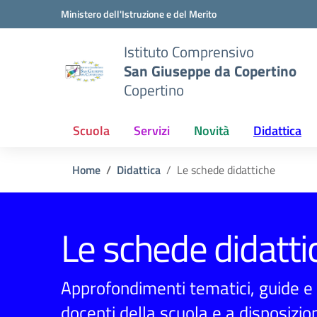
Vai ai contenuti
Vai al menu di navigazione
Vai al footer
Ministero dell'Istruzione e del Merito
Istituto Comprensivo
San Giuseppe da Copertino
Copertino
Scuola
Servizi
Novità
Didattica
Home
Didattica
Le schede didattiche
Le schede didatti
Approfondimenti tematici, guide e e
docenti della scuola e a disposizion