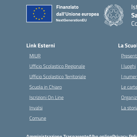
Is
S
C
— 
Link Esterni
La Scuo
MIUR
Present
Ufficio Scolastico Regionale
I luoghi
Ufficio Scolastico Territoriale
I numeri
Scuola in Chiaro
Le carte
Iscrizioni On Line
Organiz
Invalsi
La stori
Comune
Amministrazione Trasparente
Albo online
Privacy Poli