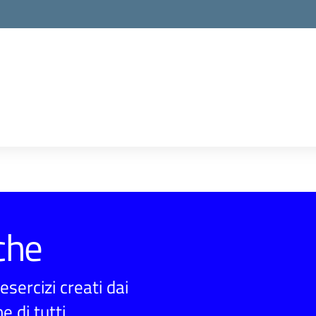
che
sercizi creati dai
e di tutti.