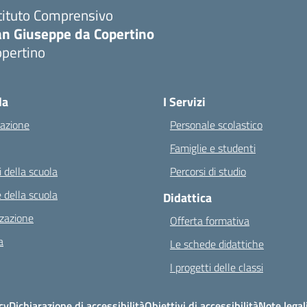
tituto Comprensivo
an Giuseppe da Copertino
opertino
Visita la pagina iniziale della scuola
la
I Servizi
azione
Personale scolastico
Famiglie e studenti
 della scuola
Percorsi di studio
 della scuola
Didattica
zazione
Offerta formativa
a
Le schede didattiche
I progetti delle classi
cy
Dichiarazione di accessibilità
Obiettivi di accessibilità
Note legal