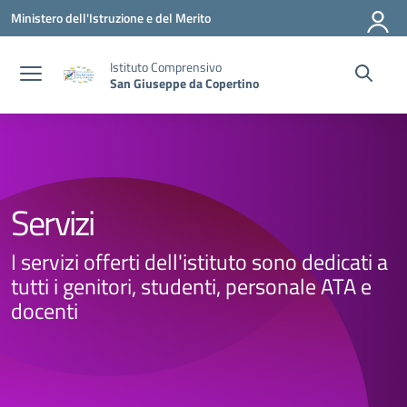
Vai ai contenuti
Vai al menu di navigazione
Vai al footer
Ministero dell'Istruzione e del Merito
Istituto Comprensivo
San Giuseppe da Copertino
Servizi
I servizi offerti dell'istituto sono dedicati a
tutti i genitori, studenti, personale ATA e
docenti