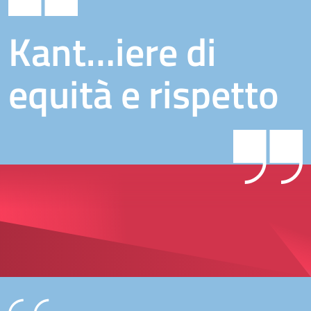
Kant…iere di
equità e rispetto