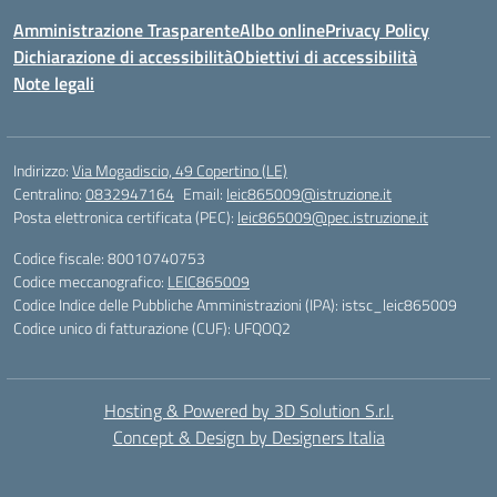
Amministrazione Trasparente
Albo online
Privacy Policy
Dichiarazione di accessibilità
Obiettivi di accessibilità
Note legali
Indirizzo:
Via Mogadiscio, 49 Copertino (LE)
Centralino:
0832947164
Email:
leic865009@istruzione.it
Posta elettronica certificata (PEC):
leic865009@pec.istruzione.it
Codice fiscale: 80010740753
Codice meccanografico:
LEIC865009
Codice Indice delle Pubbliche Amministrazioni (IPA): istsc_leic865009
Codice unico di fatturazione (CUF): UFQOQ2
Hosting & Powered by 3D Solution S.r.l.
Concept & Design by Designers Italia