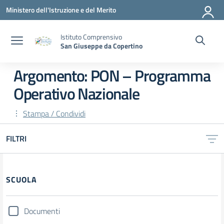
Vai ai contenuti
Vai al menu di navigazione
Vai al footer
Ministero dell'Istruzione e del Merito
Istituto Comprensivo
San Giuseppe da Copertino
Argomento: PON – Programma
Operativo Nazionale
Stampa / Condividi
FILTRI
Filtri
SCUOLA
Documenti