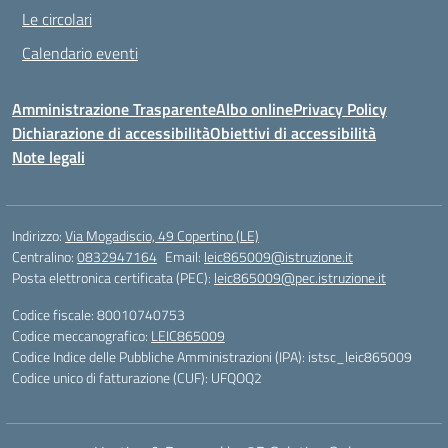
Le circolari
Calendario eventi
Amministrazione Trasparente
Albo online
Privacy Policy
Dichiarazione di accessibilità
Obiettivi di accessibilità
Note legali
Indirizzo:
Via Mogadiscio, 49 Copertino (LE)
Centralino:
0832947164
Email:
leic865009@istruzione.it
Posta elettronica certificata (PEC):
leic865009@pec.istruzione.it
Codice fiscale: 80010740753
Codice meccanografico:
LEIC865009
Codice Indice delle Pubbliche Amministrazioni (IPA): istsc_leic865009
Codice unico di fatturazione (CUF): UFQOQ2