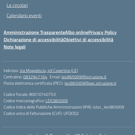
Le circolari
Calendario eventi
Amministrazione Trasparente
Albo online
Privacy Policy
Dichiarazione di accessibilità
Obiettivi di accessibilità
Note legali
Indirizzo:
Via Mogadiscio, 49 Copertino (LE)
Centralino:
0832947164
Email:
leic865009@istruzione.it
Posta elettronica certificata (PEC):
leic865009@pec.istruzione.it
Codice fiscale: 80010740753
Codice meccanografico:
LEIC865009
Codice Indice delle Pubbliche Amministrazioni (IPA): istsc_leic865009
Codice unico di fatturazione (CUF): UFQOQ2