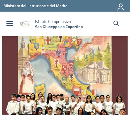
Vai ai contenuti
Vai al menu di navigazione
Vai al footer
Ministero dell'Istruzione e del Merito
Istituto Comprensivo
San Giuseppe da Copertino