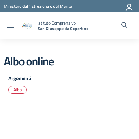
Vai ai contenuti
Vai al menu di navigazione
Vai al footer
Ministero dell'Istruzione e del Merito
Istituto Comprensivo
San Giuseppe da Copertino
Albo online
Argomenti
Albo