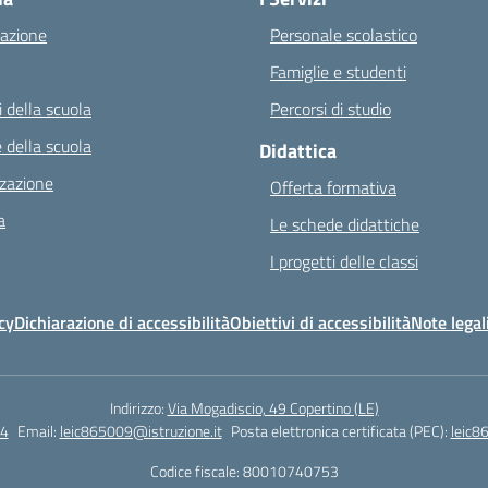
azione
Personale scolastico
Famiglie e studenti
 della scuola
Percorsi di studio
 della scuola
Didattica
zazione
Offerta formativa
a
Le schede didattiche
I progetti delle classi
cy
Dichiarazione di accessibilità
Obiettivi di accessibilità
Note legal
Indirizzo:
Via Mogadiscio, 49 Copertino (LE)
4
Email:
leic865009@istruzione.it
Posta elettronica certificata (PEC):
leic8
Codice fiscale: 80010740753