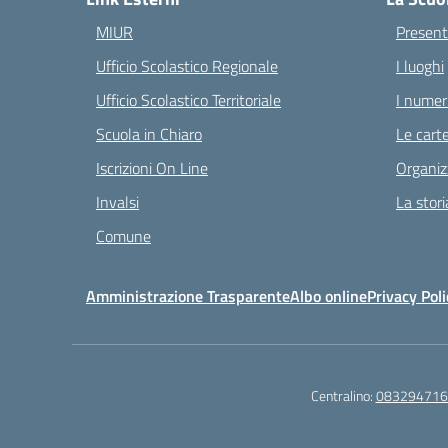
MIUR
Present
Ufficio Scolastico Regionale
I luoghi
Ufficio Scolastico Territoriale
I numeri
Scuola in Chiaro
Le carte
Iscrizioni On Line
Organiz
Invalsi
La stori
Comune
Amministrazione Trasparente
Albo online
Privacy Poli
Centralino:
083294716