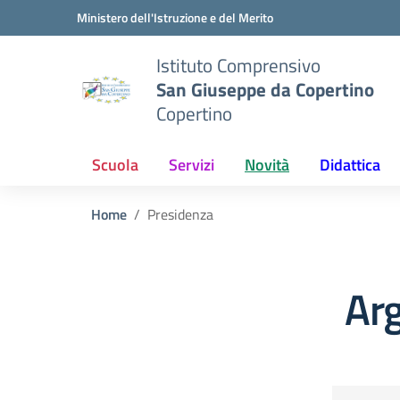
Vai ai contenuti
Vai al menu di navigazione
Vai al footer
Ministero dell'Istruzione e del Merito
Istituto Comprensivo
San Giuseppe da Copertino
Copertino
Scuola
Servizi
Novità
Didattica
Home
Presidenza
Ar