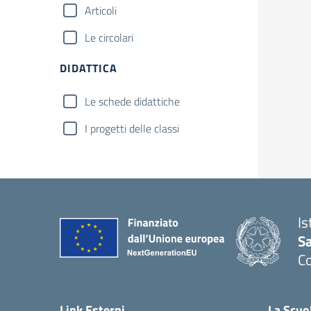
Articoli
Le circolari
DIDATTICA
Le schede didattiche
I progetti delle classi
Is
S
C
— 
Link Esterni
La Scuo