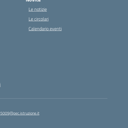
Le notizie
Le circolari
Calendario eventi
i
65009@pec.istruzione.it