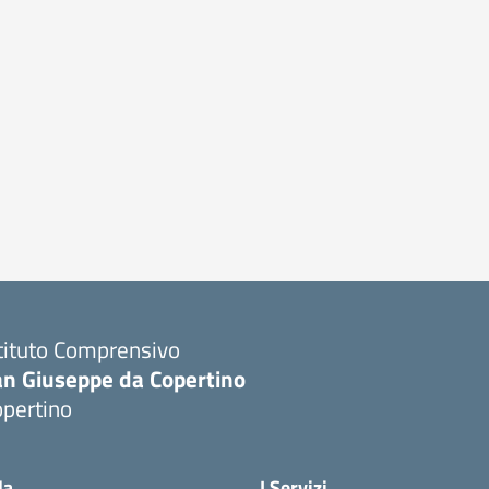
tituto Comprensivo
an Giuseppe da Copertino
opertino
Visita la pagina iniziale della scuola
la
I Servizi