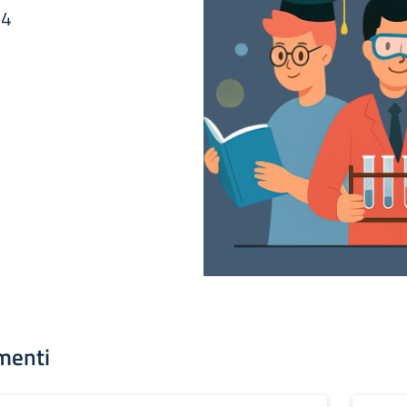
24
menti