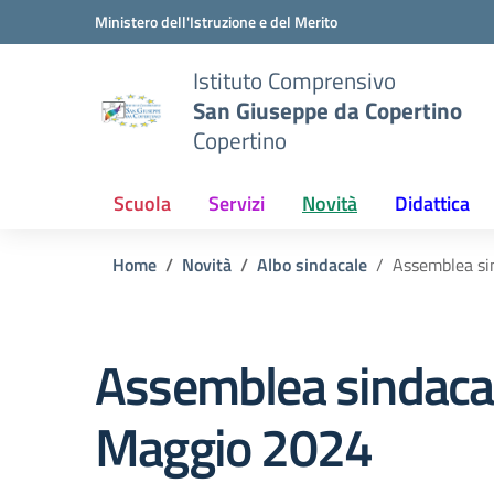
Vai ai contenuti
Vai al menu di navigazione
Vai al footer
Ministero dell'Istruzione e del Merito
Istituto Comprensivo
San Giuseppe da Copertino
Copertino
Scuola
Servizi
Novità
Didattica
Home
Novità
Albo sindacale
Assemblea si
Assemblea sindacal
Maggio 2024