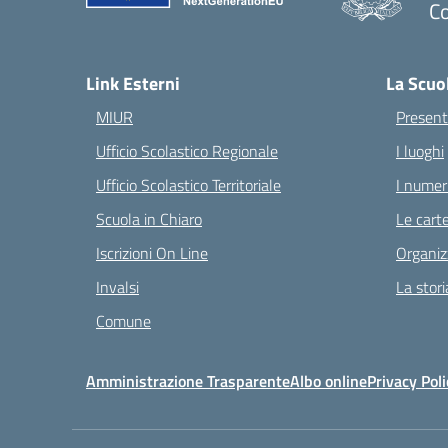
C
— 
Link Esterni
La Scuo
MIUR
Present
Ufficio Scolastico Regionale
I luoghi
Ufficio Scolastico Territoriale
I numeri
Scuola in Chiaro
Le carte
Iscrizioni On Line
Organiz
Invalsi
La stori
Comune
Amministrazione Trasparente
Albo online
Privacy Poli