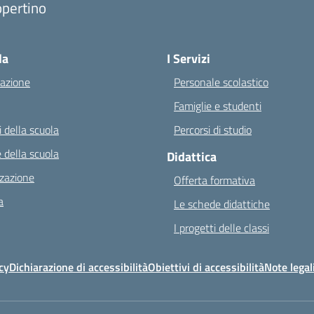
opertino
Visita la pagina iniziale della scuola
la
I Servizi
azione
Personale scolastico
Famiglie e studenti
 della scuola
Percorsi di studio
 della scuola
Didattica
zazione
Offerta formativa
a
Le schede didattiche
I progetti delle classi
cy
Dichiarazione di accessibilità
Obiettivi di accessibilità
Note legal