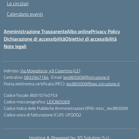
Le circolari
Calendario eventi
Amministrazione Trasparente
Albo online
Privacy Policy
Dichiarazione di accessibilità
Obiettivi di accessibilità
Note legali
Indirizzo:
Via Mogadiscio, 49 Copertino (LE)
Centralino:
0832947164
Email:
leic865009@istruzione.it
Posta elettronica certificata (PEC):
leic865009@pec.istruzione.it
Codice fiscale: 80010740753
Codice meccanografico:
LEIC865009
Codice Indice delle Pubbliche Amministrazioni (IPA): istsc_leic865009
Codice unico di fatturazione (CUF): UFQOQ2
Hosting & Powered by 3D Solution S.r.l.