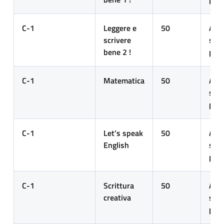
C-1
Leggere e
5
0
Alun
scrivere
scuo
bene 2 !
prim
C-1
Matematica
5
0
Alun
scuo
prim
C-1
Let’s speak
5
0
Alun
English
scuo
prim
C-1
Scrittura
50
Alun
creativa
scuo
prim