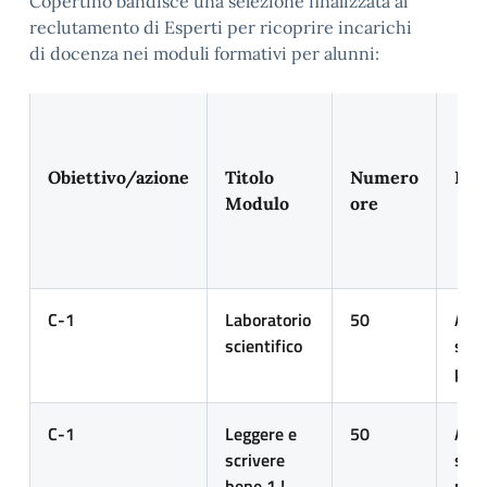
Copertino bandisce una selezione finalizzata al
reclutamento di Esperti per ricoprire incarichi
di
docenza nei moduli formativi per alunni:
Obiettivo/azione
Titolo
Numero
Des
Modulo
ore
C-1
Laboratorio
5
0
Alun
scientifico
scuo
prim
C-1
Leggere e
50
Alun
scrivere
scuo
bene 1 !
prim