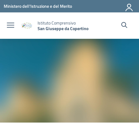
Vai ai contenuti
Vai al menu di navigazione
Vai al footer
Ministero dell'Istruzione e del Merito
Istituto Comprensivo
San Giuseppe da Copertino