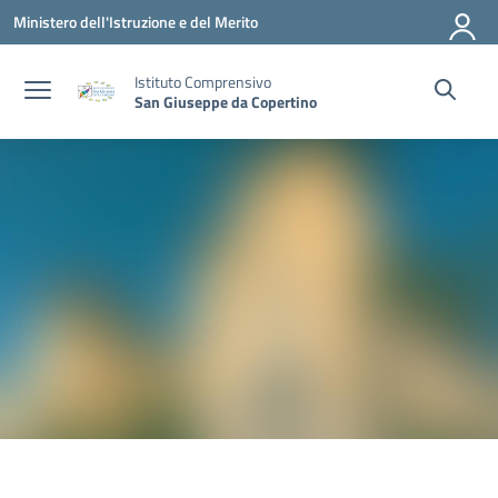
Vai ai contenuti
Vai al menu di navigazione
Vai al footer
Ministero dell'Istruzione e del Merito
Istituto Comprensivo
San Giuseppe da Copertino