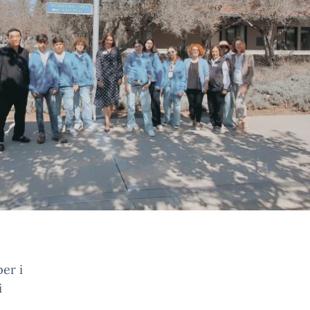
er i
i