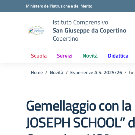
Vai ai contenuti
Vai al menu di navigazione
Vai al footer
Ministero dell'Istruzione e del Merito
Istituto Comprensivo
San Giuseppe da Copertino
Copertino
Scuola
Servizi
Novità
Didattica
Home
Novità
Esperienze A.S. 2025/26
Ge
Gemellaggio con la 
JOSEPH SCHOOL” d