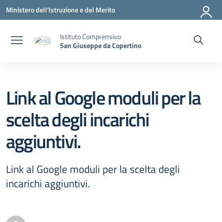
Vai ai contenuti
Vai al menu di navigazione
Vai al footer
Ministero dell'Istruzione e del Merito
Istituto Comprensivo
San Giuseppe da Copertino
Link al Google moduli per la
scelta degli incarichi
aggiuntivi.
Link al Google moduli per la scelta degli
incarichi aggiuntivi.