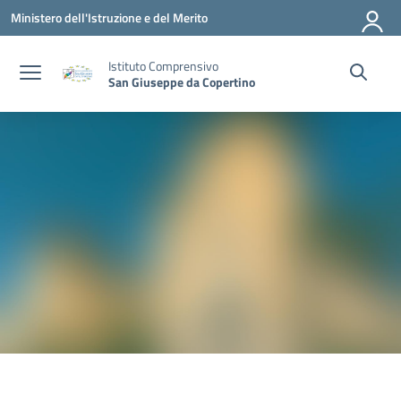
Vai ai contenuti
Vai al menu di navigazione
Vai al footer
Ministero dell'Istruzione e del Merito
Istituto Comprensivo
San Giuseppe da Copertino