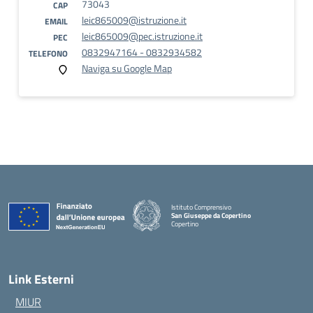
73043
CAP
leic865009@istruzione.it
EMAIL
leic865009@pec.istruzione.it
PEC
0832947164 - 0832934582
TELEFONO
Naviga su Google Map
Istituto Comprensivo
San Giuseppe da Copertino
Copertino
— Visita la pagina iniziale della scuola
Link Esterni
MIUR