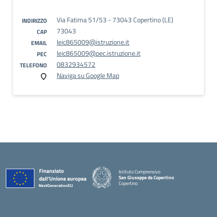
Via Fatima 51/53 - 73043 Copertino (LE)
INDIRIZZO
73043
CAP
leic865009@istruzione.it
EMAIL
leic865009@pec.istruzione.it
PEC
0832934572
TELEFONO
Naviga su Google Map
Istituto Comprensivo
San Giuseppe da Copertino
Copertino
— Visita la pagina iniziale della scuola