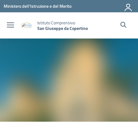
Vai ai contenuti
Vai al menu di navigazione
Vai al footer
Ministero dell'Istruzione e del Merito
Istituto Comprensivo
San Giuseppe da Copertino