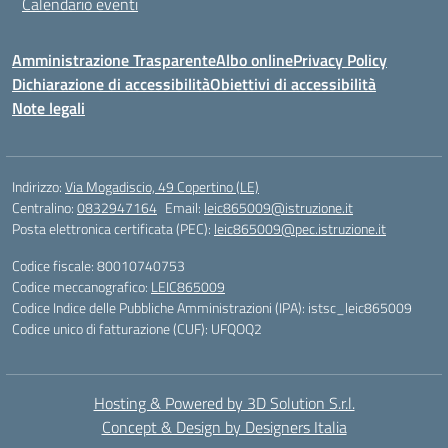
Calendario eventi
Amministrazione Trasparente
Albo online
Privacy Policy
Dichiarazione di accessibilità
Obiettivi di accessibilità
Note legali
Indirizzo:
Via Mogadiscio, 49 Copertino (LE)
Centralino:
0832947164
Email:
leic865009@istruzione.it
Posta elettronica certificata (PEC):
leic865009@pec.istruzione.it
Codice fiscale: 80010740753
Codice meccanografico:
LEIC865009
Codice Indice delle Pubbliche Amministrazioni (IPA): istsc_leic865009
Codice unico di fatturazione (CUF): UFQOQ2
Hosting & Powered by 3D Solution S.r.l.
Concept & Design by Designers Italia