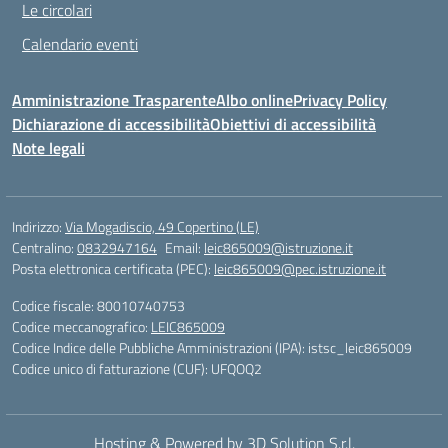
Le circolari
Calendario eventi
Amministrazione Trasparente
Albo online
Privacy Policy
Dichiarazione di accessibilità
Obiettivi di accessibilità
Note legali
Indirizzo:
Via Mogadiscio, 49 Copertino (LE)
Centralino:
0832947164
Email:
leic865009@istruzione.it
Posta elettronica certificata (PEC):
leic865009@pec.istruzione.it
Codice fiscale: 80010740753
Codice meccanografico:
LEIC865009
Codice Indice delle Pubbliche Amministrazioni (IPA): istsc_leic865009
Codice unico di fatturazione (CUF): UFQOQ2
Hosting & Powered by 3D Solution S.r.l.