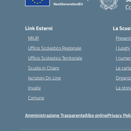
C
— 
Link Esterni
La Scuo
MIUR
Present
Ufficio Scolastico Regionale
I luoghi
Ufficio Scolastico Territoriale
I numeri
Scuola in Chiaro
Le carte
Iscrizioni On Line
Organiz
Invalsi
La stori
Comune
Amministrazione Trasparente
Albo online
Privacy Poli