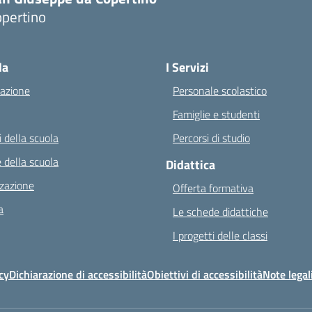
opertino
Visita la pagina iniziale della scuola
la
I Servizi
azione
Personale scolastico
Famiglie e studenti
 della scuola
Percorsi di studio
 della scuola
Didattica
zazione
Offerta formativa
a
Le schede didattiche
I progetti delle classi
cy
Dichiarazione di accessibilità
Obiettivi di accessibilità
Note legal