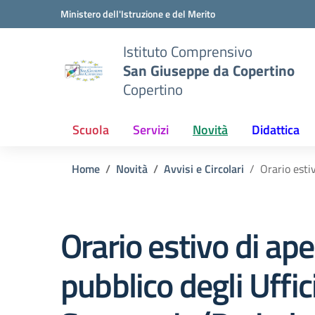
Vai ai contenuti
Vai al menu di navigazione
Vai al footer
Ministero dell'Istruzione e del Merito
Istituto Comprensivo
San Giuseppe da Copertino
Copertino
Scuola
Servizi
Novità
Didattica
Home
Novità
Avvisi e Circolari
Orario estiv
Orario estivo di ape
pubblico degli Uffici