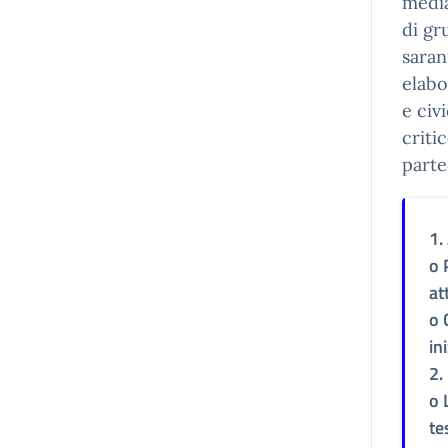
media
di gr
saran
elabo
e civ
criti
parte
1.
o 
at
o 
in
2.
o 
te