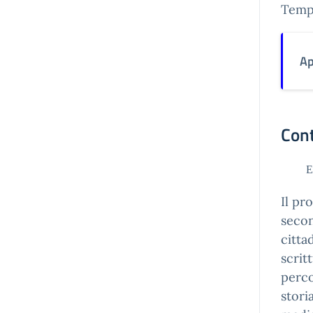
Temp
Ap
Con
Educaz
Il pr
secon
cittad
scrit
perco
stori