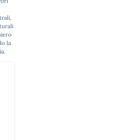
vori
rali,
turali
siero
do la
ia.