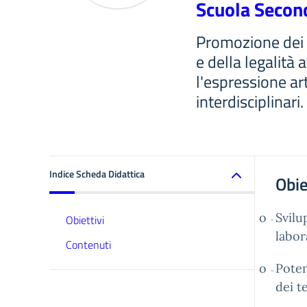
Scuola Second
Promozione dei v
e della legalità 
l'espressione art
interdisciplinari.
Indice Scheda Didattica
Obie
o
Svilu
Obiettivi
-
labora
Contenuti
o
Poten
-
dei te