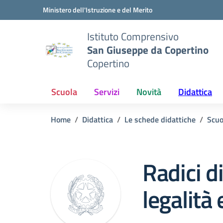
Vai ai contenuti
Vai al menu di navigazione
Vai al footer
Ministero dell'Istruzione e del Merito
Istituto Comprensivo
San Giuseppe da Copertino
Copertino
Scuola
Servizi
Novità
Didattica
Home
Didattica
Le schede didattiche
Scuo
Radici di 
legalità 