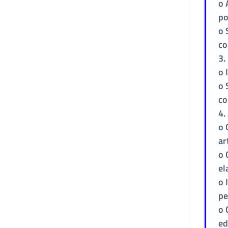
o 
po
o 
co
3.
o 
o 
co
4.
o 
ar
o 
el
o 
pe
o 
ed