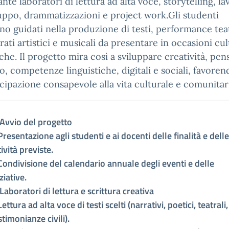
nte laboratori di lettura ad alta voce, storytelling, la
uppo, drammatizzazioni e project work.Gli studenti
no guidati nella produzione di testi, performance teat
rati artistici e musicali da presentare in occasioni cul
iche. Il progetto mira così a sviluppare creatività, pen
co, competenze linguistiche, digitali e sociali, favoren
cipazione consapevole alla vita culturale e comunitar
 Avvio del progetto
Presentazione agli studenti e ai docenti delle finalità e delle
tività previste.
Condivisione del calendario annuale degli eventi e delle
iziative.
 Laboratori di lettura e scrittura creativa
Lettura ad alta voce di testi scelti (narrativi, poetici, teatrali,
stimonianze civili).