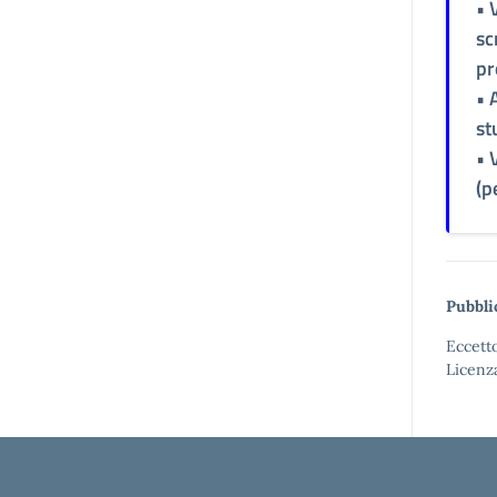
• 
sc
pr
• 
st
• 
(p
Pubbli
Eccetto
Licenz