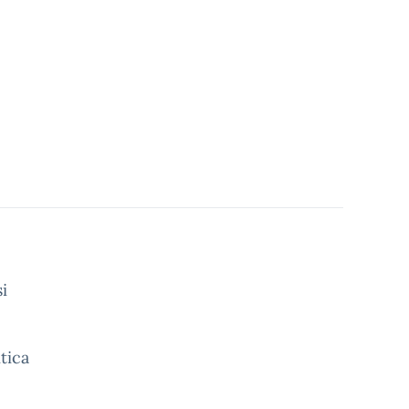
i
tica