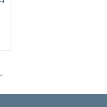
ati
to