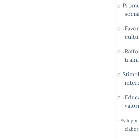
o
Promuo
socia
o
Favor
-
cultu
o
Raffo
-
trami
o
Stimol
interd
o
Educa
-
valor
- Svilupp
elabor