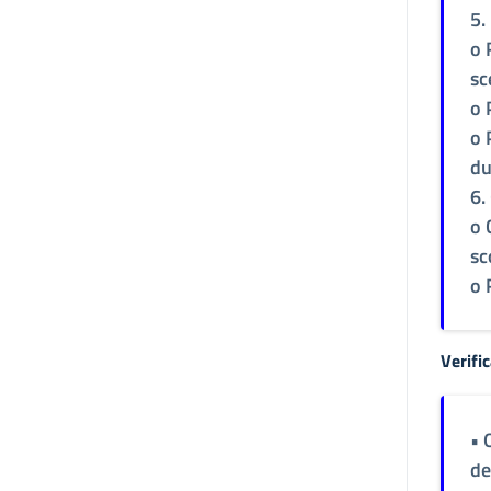
5.
o 
sc
o 
o 
du
6.
o 
sc
o 
Verifi
• 
de