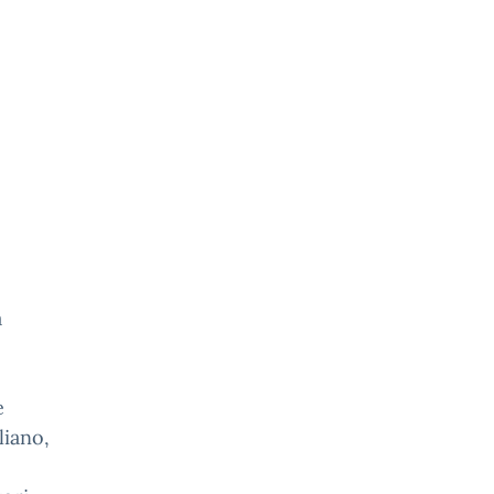
a
e
liano,