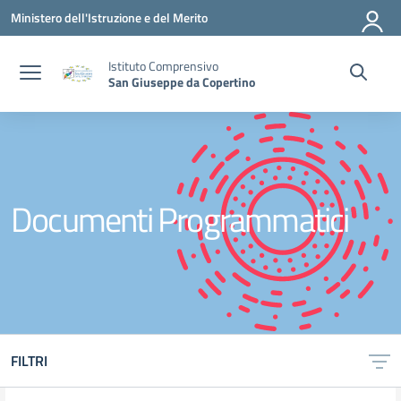
Vai ai contenuti
Vai al menu di navigazione
Vai al footer
Ministero dell'Istruzione e del Merito
Istituto Comprensivo
San Giuseppe da Copertino
Documenti Programmatici
FILTRI