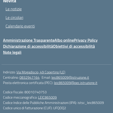
Novità
Le notizie
Le circolari
Calendario eventi
Amministrazione Trasparente
Albo online
Privacy Policy
Dichiarazione di accessibilità
Obiettivi di accessibilità
Note legali
Indirizzo:
Via Mogadiscio, 49 Copertino (LE)
Centralino:
0832947164
Email:
leic865009@istruzione.it
Posta elettronica certificata (PEC):
leic865009@pec.istruzione.it
Codice fiscale: 80010740753
Codice meccanografico:
LEIC865009
Codice Indice delle Pubbliche Amministrazioni (IPA): istsc_leic865009
Codice unico di fatturazione (CUF): UFQOQ2