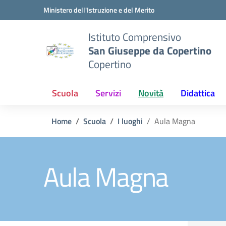
Vai ai contenuti
Vai al menu di navigazione
Vai al footer
Ministero dell'Istruzione e del Merito
Istituto Comprensivo
San Giuseppe da Copertino
Copertino
Scuola
Servizi
Novità
Didattica
Home
Scuola
I luoghi
Aula Magna
Aula Magna