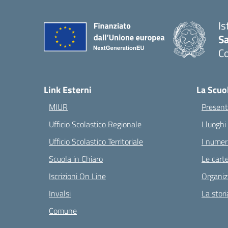
Is
S
C
— 
Link Esterni
La Scuo
MIUR
Present
Ufficio Scolastico Regionale
I luoghi
Ufficio Scolastico Territoriale
I numeri
Scuola in Chiaro
Le carte
Iscrizioni On Line
Organiz
Invalsi
La stori
Comune