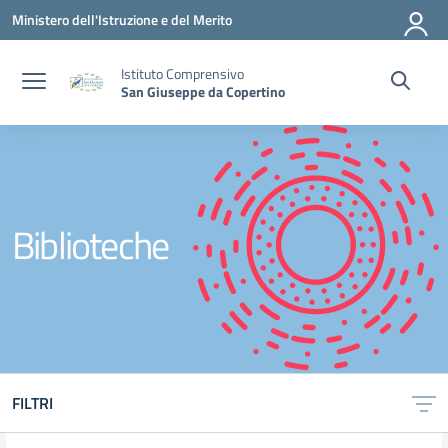
Vai ai contenuti
Vai al menu di navigazione
Vai al footer
Ministero dell'Istruzione e del Merito
Istituto Comprensivo
San Giuseppe da Copertino
Biblioteche
FILTRI