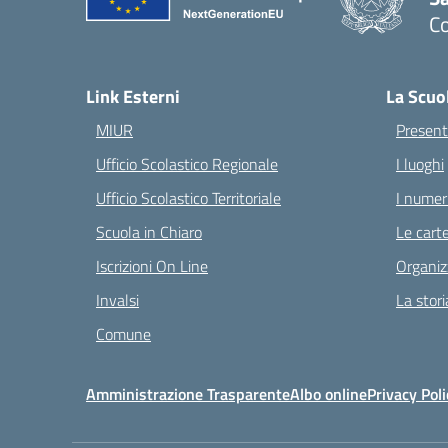
C
— 
Link Esterni
La Scuo
MIUR
Present
Ufficio Scolastico Regionale
I luoghi
Ufficio Scolastico Territoriale
I numeri
Scuola in Chiaro
Le carte
Iscrizioni On Line
Organiz
Invalsi
La stori
Comune
Amministrazione Trasparente
Albo online
Privacy Poli