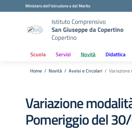
Vai ai contenuti
Vai al menu di navigazione
Vai al footer
Ministero dell'Istruzione e del Merito
Istituto Comprensivo
San Giuseppe da Copertino
Copertino
Scuola
Servizi
Novità
Didattica
Home
Novità
Avvisi e Circolari
Variazione 
Variazione modalità
Pomeriggio del 30