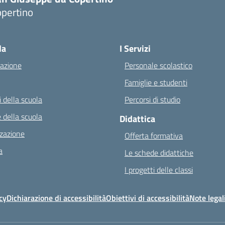
opertino
Visita la pagina iniziale della scuola
la
I Servizi
azione
Personale scolastico
Famiglie e studenti
 della scuola
Percorsi di studio
 della scuola
Didattica
zazione
Offerta formativa
a
Le schede didattiche
I progetti delle classi
cy
Dichiarazione di accessibilità
Obiettivi di accessibilità
Note legal