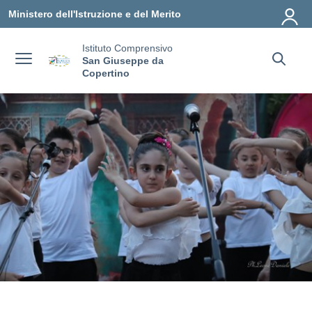
Vai ai contenuti
Vai al menu di navigazione
Vai al footer
Ministero dell'Istruzione e del Merito
Istituto Comprensivo
San Giuseppe da
Copertino