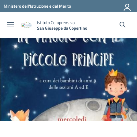
Vai ai contenuti
Vai al menu di navigazione
Vai al footer
Ministero dell'Istruzione e del Merito
Istituto Comprensivo
San Giuseppe da Copertino