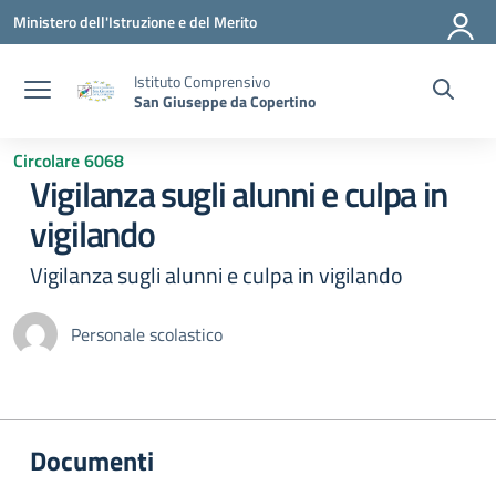
Vai ai contenuti
Vai al menu di navigazione
Vai al footer
Ministero dell'Istruzione e del Merito
Istituto Comprensivo
San Giuseppe da Copertino
Circolare 6068
Vigilanza sugli alunni e culpa in
vigilando
Vigilanza sugli alunni e culpa in vigilando
Personale scolastico
Documenti