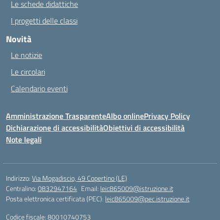
Le schede didattiche
I progetti delle classi
Novità
Le notizie
Le circolari
Calendario eventi
Amministrazione Trasparente
Albo online
Privacy Policy
Dichiarazione di accessibilità
Obiettivi di accessibilità
Note legali
Indirizzo:
Via Mogadiscio, 49 Copertino (LE)
Centralino:
0832947164
Email:
leic865009@istruzione.it
Posta elettronica certificata (PEC):
leic865009@pec.istruzione.it
Codice fiscale: 80010740753