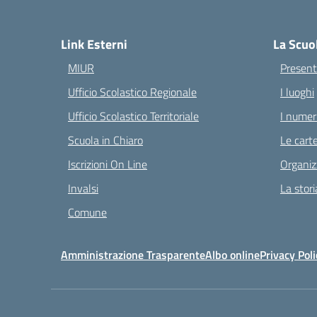
— 
Link Esterni
La Scuo
MIUR
Present
Ufficio Scolastico Regionale
I luoghi
Ufficio Scolastico Territoriale
I numeri
Scuola in Chiaro
Le carte
Iscrizioni On Line
Organiz
Invalsi
La stori
Comune
Amministrazione Trasparente
Albo online
Privacy Poli