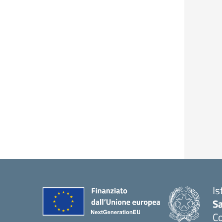
Is
S
C