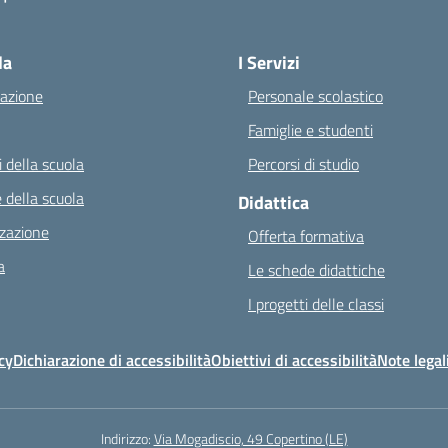
Visita la pagina iniziale della scuola
la
I Servizi
azione
Personale scolastico
Famiglie e studenti
 della scuola
Percorsi di studio
 della scuola
Didattica
zazione
Offerta formativa
a
Le schede didattiche
I progetti delle classi
cy
Dichiarazione di accessibilità
Obiettivi di accessibilità
Note legal
Indirizzo:
Via Mogadiscio, 49 Copertino (LE)