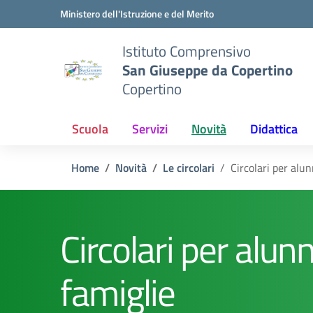
Vai ai contenuti
Vai al menu di navigazione
Vai al footer
Ministero dell'Istruzione e del Merito
Istituto Comprensivo
San Giuseppe da Copertino
Copertino
Scuola
Servizi
Novità
Didattica
Home
Novità
Le circolari
Circolari per alun
Circolari per alunn
famiglie