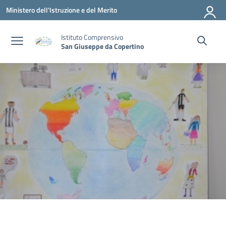
Vai ai contenuti
Vai al menu di navigazione
Vai al footer
Ministero dell'Istruzione e del Merito
Istituto Comprensivo
San Giuseppe da Copertino