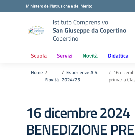
Vai ai contenuti
Vai al menu di navigazione
Vai al footer
Ministero dell'Istruzione e del Merito
Istituto Comprensivo
San Giuseppe da Copertino
Copertino
Scuola
Servizi
Novità
Didattica
Home
Esperienze A.S.
16 dicemb
Novità
2024/25
primaria Cla
16 dicembre 2024
BENEDIZIONE PR