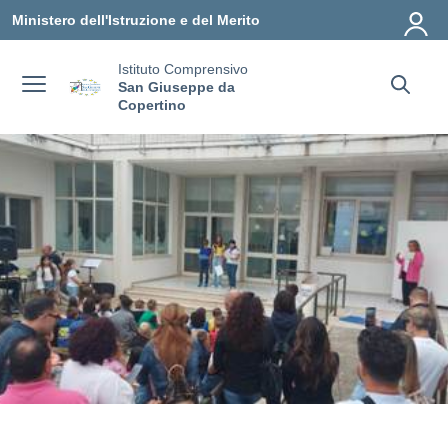
Vai ai contenuti
Vai al menu di navigazione
Vai al footer
Ministero dell'Istruzione e del Merito
Istituto Comprensivo
San Giuseppe da
Copertino