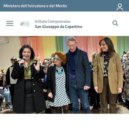
Vai ai contenuti
Vai al menu di navigazione
Vai al footer
Ministero dell'Istruzione e del Merito
Istituto Comprensivo
San Giuseppe da Copertino