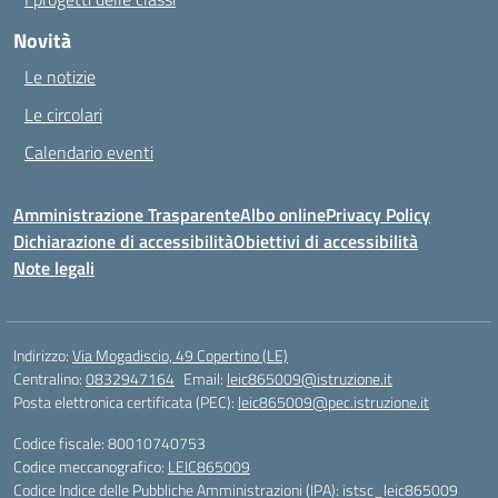
Novità
Le notizie
Le circolari
Calendario eventi
Amministrazione Trasparente
Albo online
Privacy Policy
Dichiarazione di accessibilità
Obiettivi di accessibilità
Note legali
Indirizzo:
Via Mogadiscio, 49 Copertino (LE)
Centralino:
0832947164
Email:
leic865009@istruzione.it
Posta elettronica certificata (PEC):
leic865009@pec.istruzione.it
Codice fiscale: 80010740753
Codice meccanografico:
LEIC865009
Codice Indice delle Pubbliche Amministrazioni (IPA): istsc_leic865009