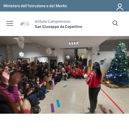
Vai ai contenuti
Vai al menu di navigazione
Vai al footer
Ministero dell'Istruzione e del Merito
Istituto Comprensivo
San Giuseppe da Copertino