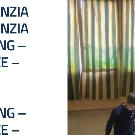
ANZIA
ANZIA
NG –
E –
NG –
E –