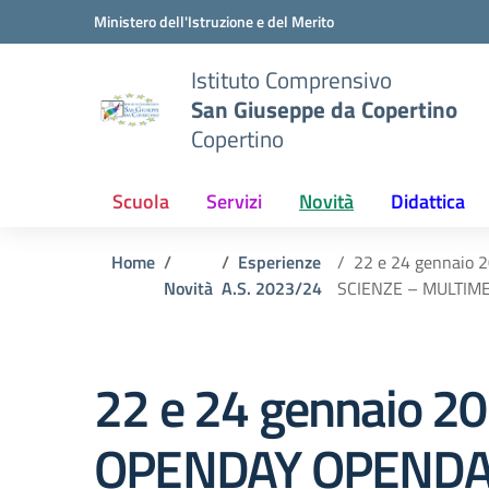
Vai ai contenuti
Vai al menu di navigazione
Vai al footer
Ministero dell'Istruzione e del Merito
Istituto Comprensivo
San Giuseppe da Copertino
Copertino
Scuola
Servizi
Novità
Didattica
Home
Esperienze
22 e 24 gennaio
Novità
A.S. 2023/24
SCIENZE – MULTIM
22 e 24 gennaio 2
OPENDAY OPEND