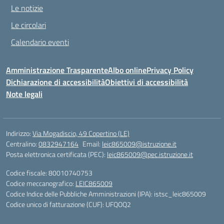
Le notizie
Le circolari
Calendario eventi
Amministrazione Trasparente
Albo online
Privacy Policy
Dichiarazione di accessibilità
Obiettivi di accessibilità
Note legali
Indirizzo:
Via Mogadiscio, 49 Copertino (LE)
Centralino:
0832947164
Email:
leic865009@istruzione.it
Posta elettronica certificata (PEC):
leic865009@pec.istruzione.it
Codice fiscale: 80010740753
Codice meccanografico:
LEIC865009
Codice Indice delle Pubbliche Amministrazioni (IPA): istsc_leic865009
Codice unico di fatturazione (CUF): UFQOQ2