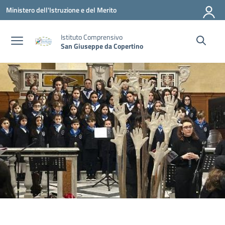
Vai ai contenuti
Vai al menu di navigazione
Vai al footer
Ministero dell'Istruzione e del Merito
Istituto Comprensivo
San Giuseppe da Copertino