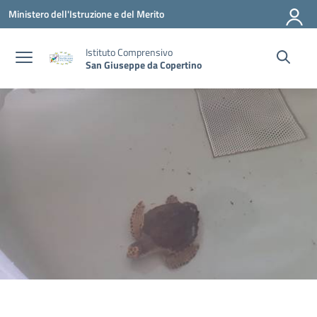
Vai ai contenuti
Vai al menu di navigazione
Vai al footer
Ministero dell'Istruzione e del Merito
Istituto Comprensivo
San Giuseppe da Copertino