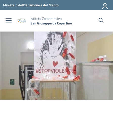
Vai ai contenuti
Vai al menu di navigazione
Vai al footer
Ministero dell'Istruzione e del Merito
Istituto Comprensivo
San Giuseppe da Copertino