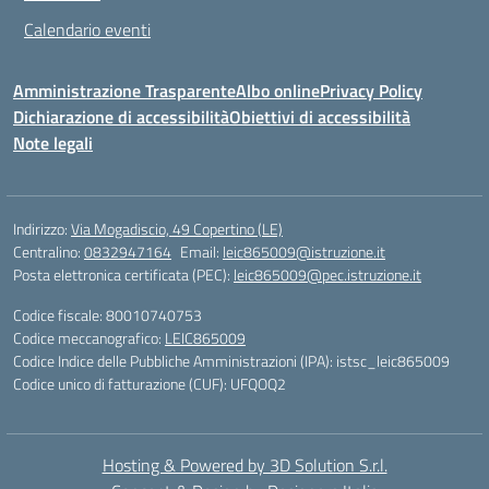
Calendario eventi
Amministrazione Trasparente
Albo online
Privacy Policy
Dichiarazione di accessibilità
Obiettivi di accessibilità
Note legali
Indirizzo:
Via Mogadiscio, 49 Copertino (LE)
Centralino:
0832947164
Email:
leic865009@istruzione.it
Posta elettronica certificata (PEC):
leic865009@pec.istruzione.it
Codice fiscale: 80010740753
Codice meccanografico:
LEIC865009
Codice Indice delle Pubbliche Amministrazioni (IPA): istsc_leic865009
Codice unico di fatturazione (CUF): UFQOQ2
Hosting & Powered by 3D Solution S.r.l.