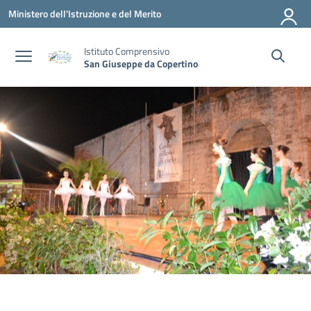
Vai ai contenuti
Vai al menu di navigazione
Vai al footer
Ministero dell'Istruzione e del Merito
Istituto Comprensivo
San Giuseppe da Copertino