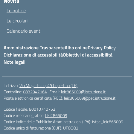
Novità
Le notizie
Le circolari
Calendario eventi
Amministrazione Trasparente
Albo online
Privacy Policy
Dichiarazione di accessibilità
Obiettivi di accessibilità
Note legali
Indirizzo:
Via Mogadiscio, 49 Copertino (LE)
Centralino:
0832947164
Email:
leic865009@istruzione.it
Posta elettronica certificata (PEC):
leic865009@pec.istruzione.it
Codice fiscale: 80010740753
Codice meccanografico:
LEIC865009
Codice Indice delle Pubbliche Amministrazioni (IPA): istsc_leic865009
Codice unico di fatturazione (CUF): UFQOQ2