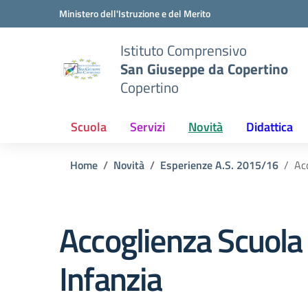
Vai ai contenuti
Vai al menu di navigazione
Vai al footer
Ministero dell'Istruzione e del Merito
Istituto Comprensivo
San Giuseppe da Copertino
Copertino
Scuola
Servizi
Novità
Didattica
Home
Novità
Esperienze A.S. 2015/16
Ac
Accoglienza Scuola 
Infanzia