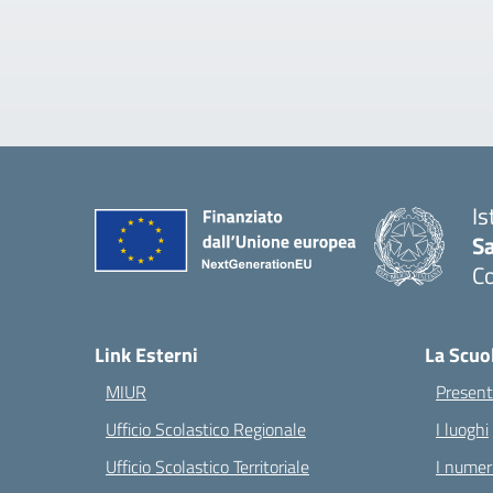
Is
S
C
— 
Link Esterni
La Scuo
MIUR
Present
Ufficio Scolastico Regionale
I luoghi
Ufficio Scolastico Territoriale
I numeri