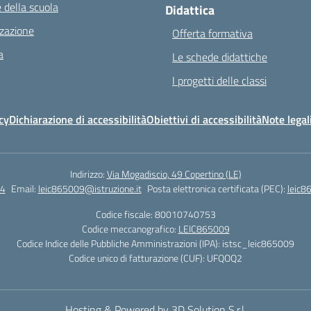
 della scuola
Didattica
zazione
Offerta formativa
a
Le schede didattiche
I progetti delle classi
cy
Dichiarazione di accessibilità
Obiettivi di accessibilità
Note legal
Indirizzo:
Via Mogadiscio, 49 Copertino (LE)
4
Email:
leic865009@istruzione.it
Posta elettronica certificata (PEC):
leic8
Codice fiscale: 80010740753
Codice meccanografico:
LEIC865009
Codice Indice delle Pubbliche Amministrazioni (IPA): istsc_leic865009
Codice unico di fatturazione (CUF): UFQOQ2
Hosting & Powered by 3D Solution S.r.l.