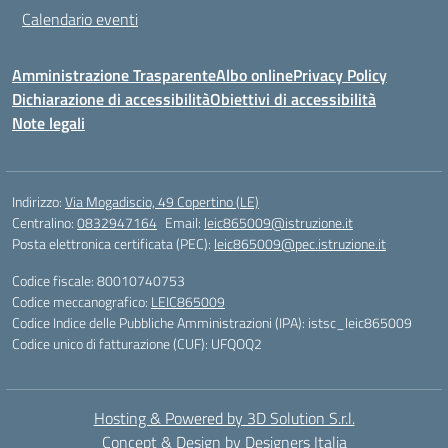
Calendario eventi
Amministrazione Trasparente
Albo online
Privacy Policy
Dichiarazione di accessibilità
Obiettivi di accessibilità
Note legali
Indirizzo:
Via Mogadiscio, 49 Copertino (LE)
Centralino:
0832947164
Email:
leic865009@istruzione.it
Posta elettronica certificata (PEC):
leic865009@pec.istruzione.it
Codice fiscale: 80010740753
Codice meccanografico:
LEIC865009
Codice Indice delle Pubbliche Amministrazioni (IPA): istsc_leic865009
Codice unico di fatturazione (CUF): UFQOQ2
Hosting & Powered by 3D Solution S.r.l.
Concept & Design by Designers Italia