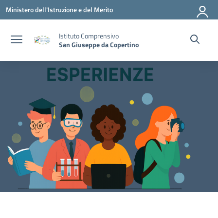
Vai ai contenuti
Vai al menu di navigazione
Vai al footer
Ministero dell'Istruzione e del Merito
Istituto Comprensivo
San Giuseppe da Copertino