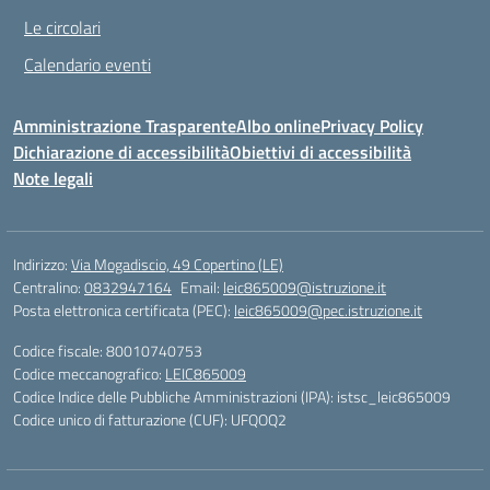
Le circolari
Calendario eventi
Amministrazione Trasparente
Albo online
Privacy Policy
Dichiarazione di accessibilità
Obiettivi di accessibilità
Note legali
Indirizzo:
Via Mogadiscio, 49 Copertino (LE)
Centralino:
0832947164
Email:
leic865009@istruzione.it
Posta elettronica certificata (PEC):
leic865009@pec.istruzione.it
Codice fiscale: 80010740753
Codice meccanografico:
LEIC865009
Codice Indice delle Pubbliche Amministrazioni (IPA): istsc_leic865009
Codice unico di fatturazione (CUF): UFQOQ2