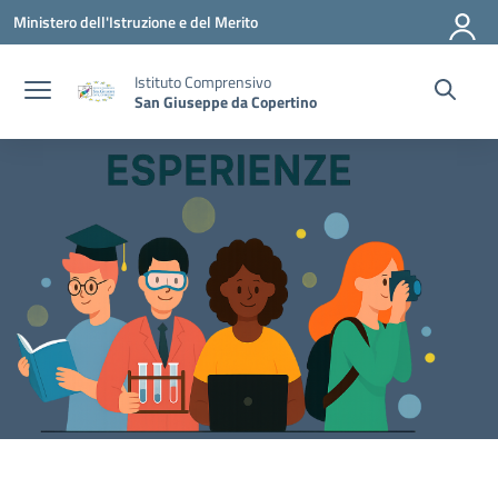
Vai ai contenuti
Vai al menu di navigazione
Vai al footer
Ministero dell'Istruzione e del Merito
Istituto Comprensivo
San Giuseppe da Copertino