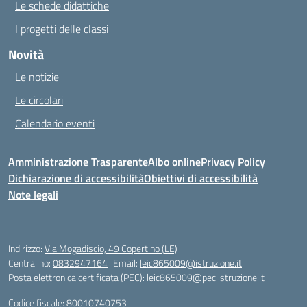
Le schede didattiche
I progetti delle classi
Novità
Le notizie
Le circolari
Calendario eventi
Amministrazione Trasparente
Albo online
Privacy Policy
Dichiarazione di accessibilità
Obiettivi di accessibilità
Note legali
Indirizzo:
Via Mogadiscio, 49 Copertino (LE)
Centralino:
0832947164
Email:
leic865009@istruzione.it
Posta elettronica certificata (PEC):
leic865009@pec.istruzione.it
Codice fiscale: 80010740753