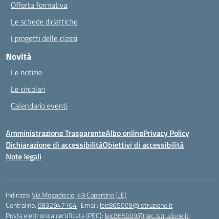
Offerta formativa
Le schede didattiche
I progetti delle classi
Novità
Le notizie
Le circolari
Calendario eventi
Amministrazione Trasparente
Albo online
Privacy Policy
Dichiarazione di accessibilità
Obiettivi di accessibilità
Note legali
Indirizzo:
Via Mogadiscio, 49 Copertino (LE)
Centralino:
0832947164
Email:
leic865009@istruzione.it
Posta elettronica certificata (PEC):
leic865009@pec.istruzione.it