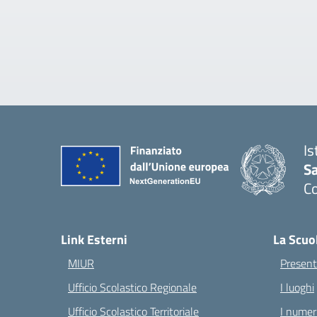
Is
S
C
— 
Link Esterni
La Scuo
MIUR
Present
Ufficio Scolastico Regionale
I luoghi
Ufficio Scolastico Territoriale
I numeri