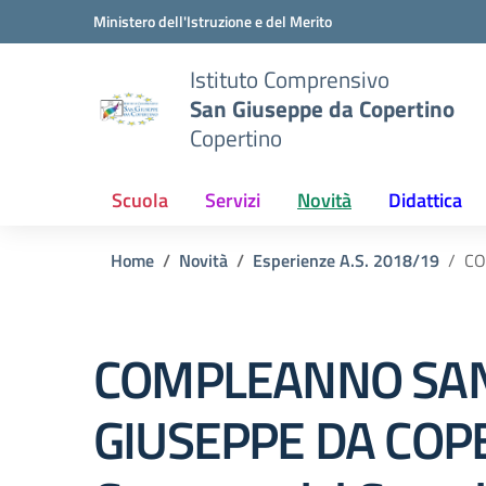
Vai ai contenuti
Vai al menu di navigazione
Vai al footer
Ministero dell'Istruzione e del Merito
Istituto Comprensivo
San Giuseppe da Copertino
Copertino
Scuola
Servizi
Novità
Didattica
Home
Novità
Esperienze A.S. 2018/19
CO
COMPLEANNO SA
GIUSEPPE DA COP