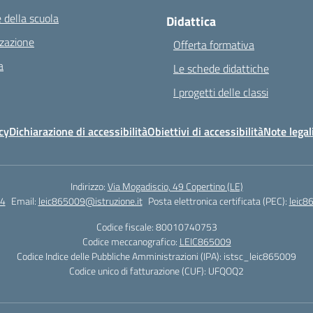
 della scuola
Didattica
zazione
Offerta formativa
a
Le schede didattiche
I progetti delle classi
cy
Dichiarazione di accessibilità
Obiettivi di accessibilità
Note legal
Indirizzo:
Via Mogadiscio, 49 Copertino (LE)
4
Email:
leic865009@istruzione.it
Posta elettronica certificata (PEC):
leic8
Codice fiscale: 80010740753
Codice meccanografico:
LEIC865009
Codice Indice delle Pubbliche Amministrazioni (IPA): istsc_leic865009
Codice unico di fatturazione (CUF): UFQOQ2