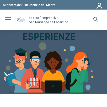
Vai ai contenuti
Vai al menu di navigazione
Vai al footer
Ministero dell'Istruzione e del Merito
Istituto Comprensivo
San Giuseppe da Copertino