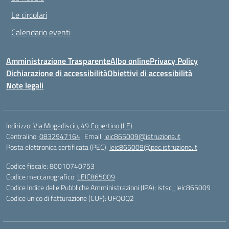
Le circolari
Calendario eventi
Amministrazione Trasparente
Albo online
Privacy Policy
Dichiarazione di accessibilità
Obiettivi di accessibilità
Note legali
Indirizzo:
Via Mogadiscio, 49 Copertino (LE)
Centralino:
0832947164
Email:
leic865009@istruzione.it
Posta elettronica certificata (PEC):
leic865009@pec.istruzione.it
Codice fiscale: 80010740753
Codice meccanografico:
LEIC865009
Codice Indice delle Pubbliche Amministrazioni (IPA): istsc_leic865009
Codice unico di fatturazione (CUF): UFQOQ2