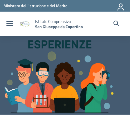
Vai ai contenuti
Vai al menu di navigazione
Vai al footer
Ministero dell'Istruzione e del Merito
Istituto Comprensivo
San Giuseppe da Copertino