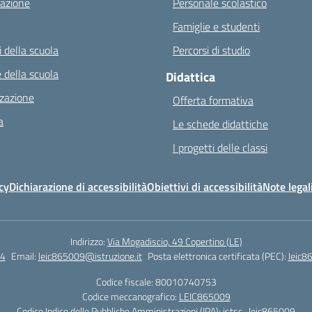
azione
Personale scolastico
Famiglie e studenti
 della scuola
Percorsi di studio
 della scuola
Didattica
zazione
Offerta formativa
a
Le schede didattiche
I progetti delle classi
cy
Dichiarazione di accessibilità
Obiettivi di accessibilità
Note legal
Indirizzo:
Via Mogadiscio, 49 Copertino (LE)
4
Email:
leic865009@istruzione.it
Posta elettronica certificata (PEC):
leic8
Codice fiscale: 80010740753
Codice meccanografico:
LEIC865009
Codice Indice delle Pubbliche Amministrazioni (IPA): istsc_leic865009