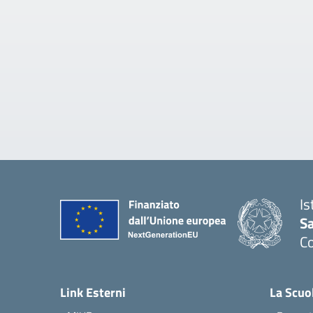
Is
S
C
— 
Link Esterni
La Scuo