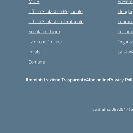
MIUR
Present
Ufficio Scolastico Regionale
I luoghi
Ufficio Scolastico Territoriale
I numeri
Scuola in Chiaro
Le carte
Iscrizioni On Line
Organiz
Invalsi
La stori
Comune
Amministrazione Trasparente
Albo online
Privacy Poli
Centralino:
083294716