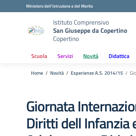
Vai ai contenuti
Vai al menu di navigazione
Vai al footer
Ministero dell'Istruzione e del Merito
Istituto Comprensivo
San Giuseppe da Copertino
Copertino
Scuola
Servizi
Novità
Didattica
Home
Novità
Esperienze A.S. 2014/15
Gio
Giornata Internazio
Diritti dell Infanzia 