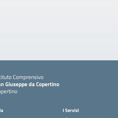
tituto Comprensivo
an Giuseppe da Copertino
opertino
Visita la pagina iniziale della scuola
la
I Servizi