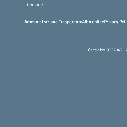
Comune
Amministrazione Trasparente
Albo online
Privacy Poli
Centralino:
083294716