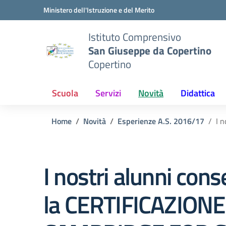
Vai ai contenuti
Vai al menu di navigazione
Vai al footer
Ministero dell'Istruzione e del Merito
Istituto Comprensivo
San Giuseppe da Copertino
Copertino
Scuola
Servizi
Novità
Didattica
Home
Novità
Esperienze A.S. 2016/17
I 
I nostri alunni con
la CERTIFICAZIONE