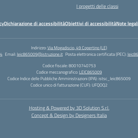
I progetti delle classi
cy
Dichiarazione di accessibilità
Obiettivi di accessibilità
Note legal
Indirizzo:
Via Mogadiscio, 49 Copertino (LE)
4
Email:
leic865009@istruzione.it
Posta elettronica certificata (PEC):
leic8
Codice fiscale: 80010740753
Codice meccanografico:
LEIC865009
Codice Indice delle Pubbliche Amministrazioni (IPA): istsc_leic865009
Codice unico di fatturazione (CUF): UFQOQ2
Hosting & Powered by 3D Solution S.r.l.
Concept & Design by Designers Italia