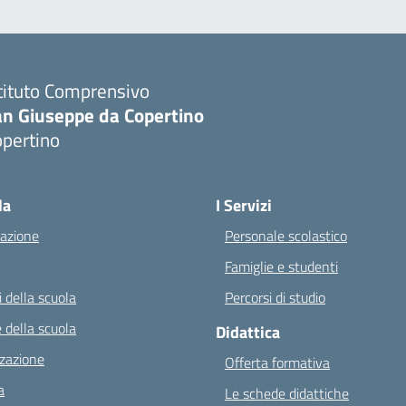
tituto Comprensivo
an Giuseppe da Copertino
opertino
Visita la pagina iniziale della scuola
la
I Servizi
azione
Personale scolastico
Famiglie e studenti
 della scuola
Percorsi di studio
 della scuola
Didattica
zazione
Offerta formativa
a
Le schede didattiche