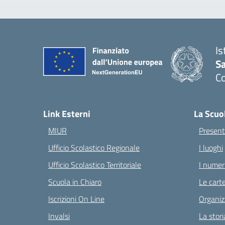
Is
S
C
— 
Link Esterni
La Scuo
MIUR
Present
Ufficio Scolastico Regionale
I luoghi
Ufficio Scolastico Territoriale
I numeri
Scuola in Chiaro
Le carte
Iscrizioni On Line
Organiz
Invalsi
La stori